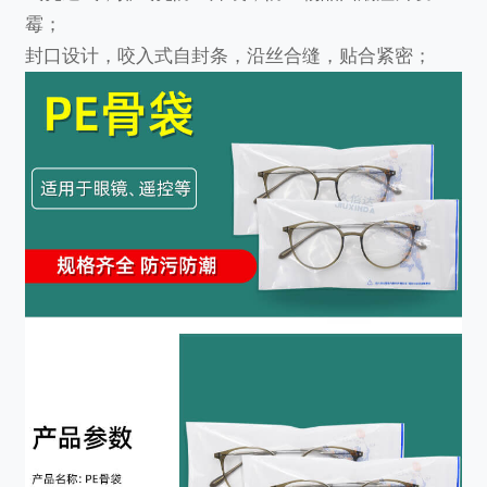
霉；
封口设计，咬入式自封条，沿丝合缝，贴合紧密；