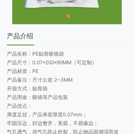
产品介绍
产品名称：PE贴骨眼镜袋
产品尺寸：0.07*200*90MM（可定制）
产品材质：PE
产品备注：尺寸公差 2~3MM
开袋方式：贴骨袋
产品用途：眼镜等产品包装
产品优点：
厚度足丝，产品单面厚度0.07mm；
牢固压边，封边整齐，美观，不易爆边；
气孔透气，排气孔防止炸裂，防止物品因潮湿而发