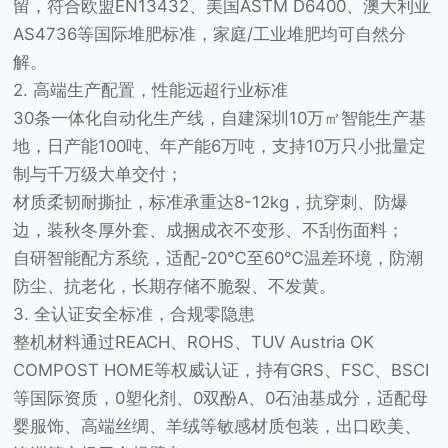
留，符合欧盟EN13432、美国ASTM D6400、澳大利亚
AS4736等国际堆肥标准，家庭/工业堆肥均可自然分
解。
2. 高端生产配置，性能远超行业标准
30条一体化自动化生产线，自建深圳10万㎡智能生产基
地，日产能100吨、年产能6万吨，支持10万只小批量定
制与千万级大单交付；
材质柔韧耐撕扯，标准承重达8-12kg，抗穿刺、防爆
边，装秋冬厚外套、成捆成衣不变形、不刮伤面料；
自研智能配方系统，适配-20℃至60℃温差环境，防潮
防尘、抗老化，长期存储不脆裂、不发黄。
3. 全认证安全标准，合规零隐患
整机材料通过REACH、ROHS、TUV Austria OK
COMPOST HOME等权威认证，持有GRS、FSC、BSCI
等国际资质，0塑化剂、0双酚A、0石油基成分，适配母
婴服饰、高端丝绸、羊绒等敏感材质包装，出口欧美、